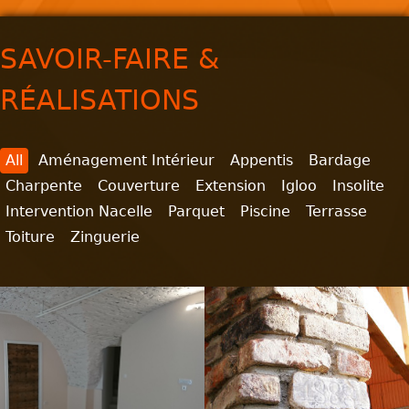
SAVOIR-FAIRE &
RÉALISATIONS
All
Aménagement Intérieur
Appentis
Bardage
Charpente
Couverture
Extension
Igloo
Insolite
Intervention Nacelle
Parquet
Piscine
Terrasse
Toiture
Zinguerie