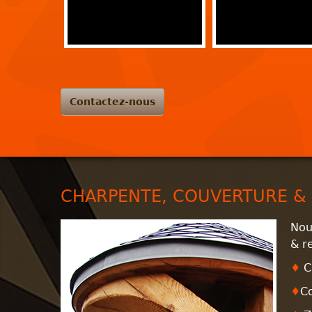
Contactez-nous
CHARPENTE, COUVERTURE & 
Nou
& r
♦
C
♦
C