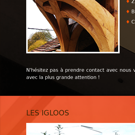
♦
Z
♦
Ba
♦
C
N'hésitez pas à prendre contact avec nous v
avec la plus grande attention !
LES IGLOOS